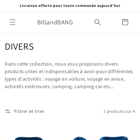
et
Livraison offerte pour toute commande aujourd'hui
passer
au
contenu
BIGandBANG
Panier
C
DIVERS
o
Dans cette collection, nous vous proposons divers
l
produits utiles et indispensables à avoir pour différentes
types d'activités : voyage en voiture, voyage en avion,
l
activités extérieures, camping, camping-car etc...
e
c
Filtrer et trier
1 produits sur 4
t
i